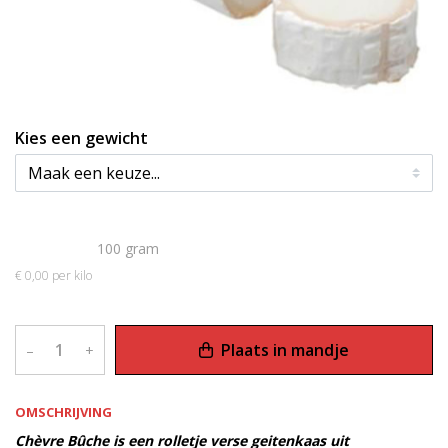
Kies een gewicht
€ 0,00
100 gram
€ 0,00 per kilo
Plaats in mandje
–
+
OMSCHRIJVING
Chèvre Bûche is een rolletje verse geitenkaas uit