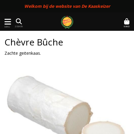
Welkom bij de website van De Kaaskeizer
MAND
ZOEKEN
MENU
Chèvre Bûche
Zachte geitenkaas.