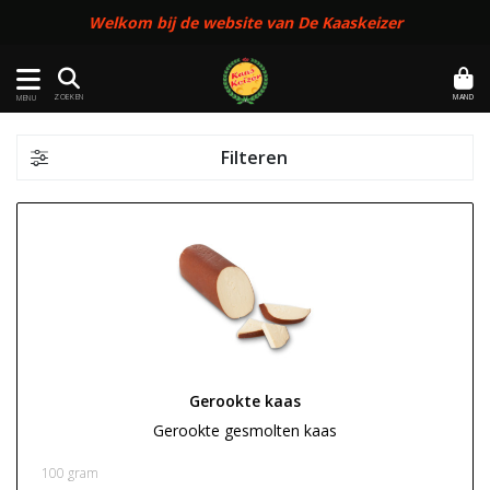
Welkom bij de website van De Kaaskeizer
MAND
ZOEKEN
MENU
Filteren
Gerookte kaas
Gerookte gesmolten kaas
€ 0,00
100 gram