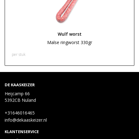
Wulf worst
Malse ringworst 330gr
€ 6,00
per stuk
DE KAASKEIZER
Heijcamp 66
5392CB Nuland
+31646016465
info@dekaaskeizer.nl
KLANTENSERVICE