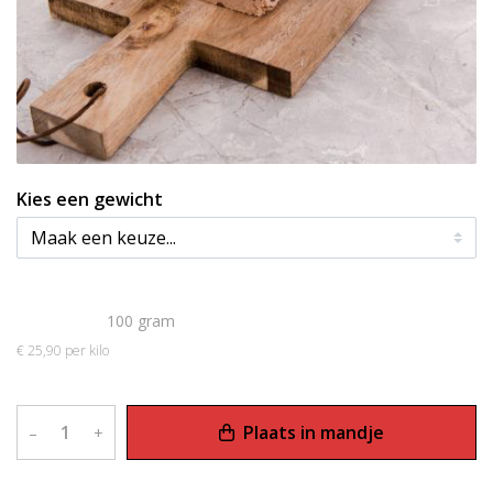
Kies een gewicht
€ 2,59
100 gram
€ 25,90 per kilo
Plaats in mandje
–
+