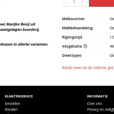
–
+
Melksoorten
Ge
) Marijke Booij uit
Melkbehandeling
Ge
naastgelegen boerderij,
Rijpingstijd
12
azen in allerlei varianten.
Vetgehalte
48
Dieettypes
Gl
Bekijk meer uit de collectie gei
KLANTENSERVICE
INFORMATIE
Bestellen
Over ons
Betalen
Privacy en veilig