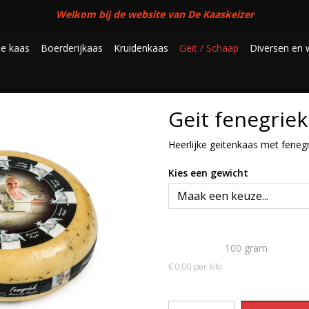
Welkom bij de website van De Kaaskeizer
se kaas
Boerderijkaas
Kruidenkaas
Geit / Schaap
Diversen en 
Geit fenegriek
Heerlijke geitenkaas met feneg
Kies een gewicht
€ 0,00
100 gram
€ 0,00 per kilo