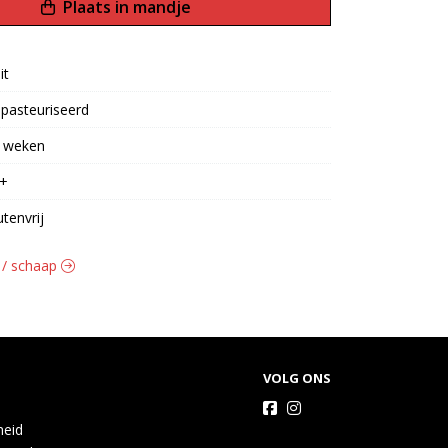
Plaats in mandje
it
pasteuriseerd
 weken
+
utenvrij
t / schaap
VOLG ONS
heid