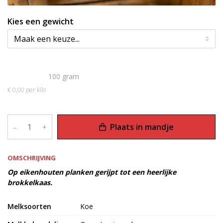
Kies een gewicht
€ 0,00
100 gram
€ 0,00 per kilo
Plaats in mandje
–
+
OMSCHRIJVING
Op eikenhouten planken gerijpt tot een heerlijke
brokkelkaas.
Melksoorten
Koe