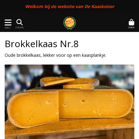
Welkom bij de website van De Kaaskeizer
MAND
ZOEKEN
MENU
Brokkelkaas Nr.8
Oude brokkelkaas, lekker voor op een kaasplankje.