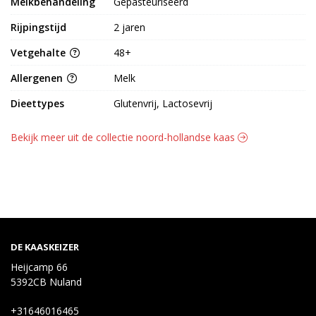
Melkbehandeling
Gepasteuriseerd
Rijpingstijd
2 jaren
Vetgehalte
48+
Allergenen
Melk
Dieettypes
Glutenvrij, Lactosevrij
Bekijk meer uit de collectie noord-hollandse kaas
DE KAASKEIZER
Heijcamp 66
5392CB Nuland
+31646016465