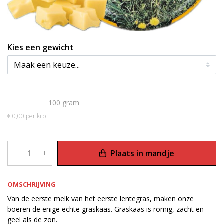
Kies een gewicht
€ 0,00
100 gram
€ 0,00 per kilo
Plaats in mandje
–
+
OMSCHRIJVING
Van de eerste melk van het eerste lentegras, maken onze
boeren de enige echte graskaas. Graskaas is romig, zacht en
geel als de zon.