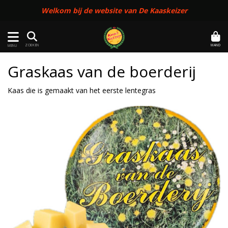
Welkom bij de website van De Kaaskeizer
MAND
ZOEKEN
MENU
Graskaas van de boerderij
Kaas die is gemaakt van het eerste lentegras